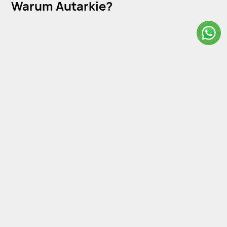
Warum Autarkie?
PV-Pfusch
Anbieter
Zeit bis zur ersten Stromerzeugung
10-12 Wochen
ca. 8 Wochen
Hersteller