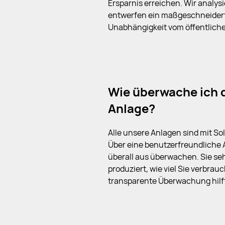
Ersparnis erreichen. Wir analys
entwerfen ein maßgeschneidert
Unabhängigkeit vom öffentlich
Wie überwache ich 
Anlage?
Alle unsere Anlagen sind mit So
Über eine benutzerfreundliche A
überall aus überwachen. Sie sehe
produziert, wie viel Sie verbrau
transparente Überwachung hilft